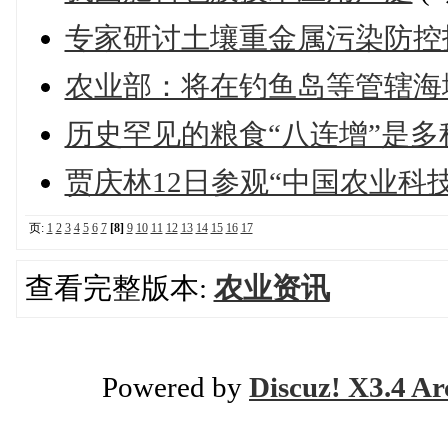
专家研讨土壤重金属污染防控
农业部：将在钓鱼岛等管辖海
历史罕见的粮食“八连增”是
贾庆林12日参观“中国农业科
页:
1
2
3
4
5
6
7
[8]
9
10
11
12
13
14
15
16
17
查看完整版本:
农业资讯
Powered by
Discuz! X3.4 Ar