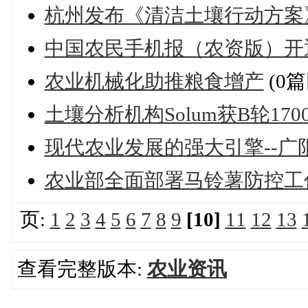
杭州发布《清洁土壤行动方案
中国农民手机报（农资版）开
农业机械化助推粮食增产
(0篇
土壤分析机构Solum获B轮17
现代农业发展的强大引擎--广
农业部全面部署马铃薯防控工
页:
1
2
3
4
5
6
7
8
9
[10]
11
12
13
查看完整版本:
农业资讯