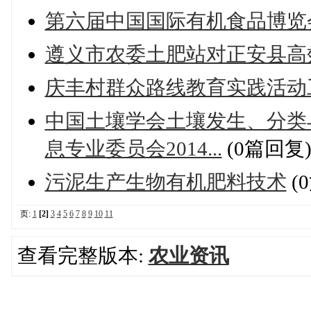
第六届中国国际有机食品博览
遵义市农委土肥站对正安县高
庆丰村群众路线教育实践活动
中国土壤学会土壤发生、分类
息专业委员会2014...
(0篇回复
污泥生产生物有机肥料技术
(
页:
1
[2]
3
4
5
6
7
8
9
10
11
查看完整版本:
农业资讯