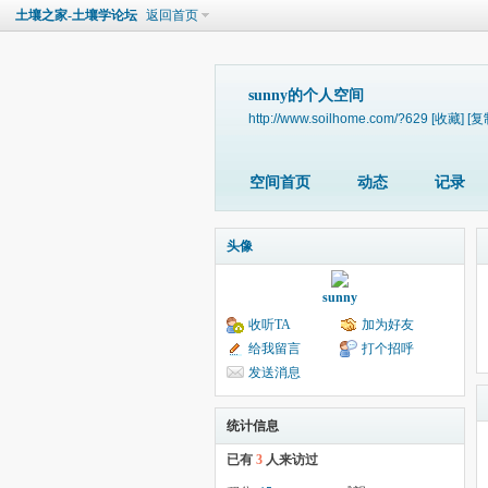
土壤之家-土壤学论坛
返回首页
sunny的个人空间
http://www.soilhome.com/?629
[收藏]
[复
空间首页
动态
记录
头像
sunny
收听TA
加为好友
给我留言
打个招呼
发送消息
统计信息
已有
3
人来访过