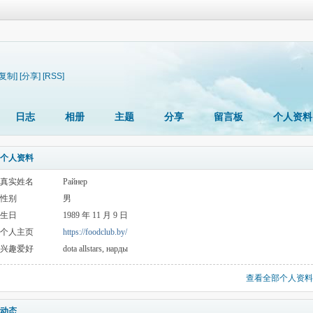
[复制]
[分享]
[RSS]
日志
相册
主题
分享
留言板
个人资料
个人资料
真实姓名
Райнер
性别
男
生日
1989 年 11 月 9 日
个人主页
https://foodclub.by/
兴趣爱好
dota allstars, нарды
查看全部个人资料
动态