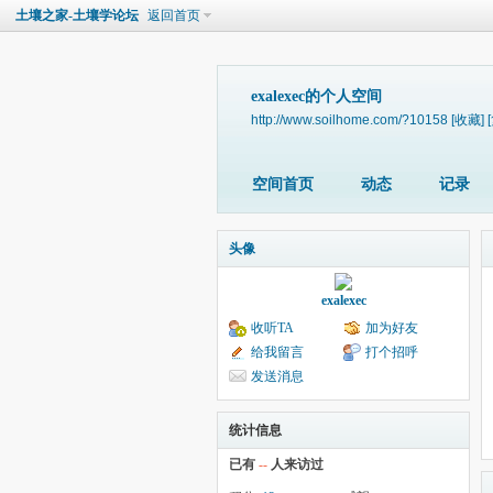
土壤之家-土壤学论坛
返回首页
exalexec的个人空间
http://www.soilhome.com/?10158
[收藏]
空间首页
动态
记录
头像
exalexec
收听TA
加为好友
给我留言
打个招呼
发送消息
统计信息
已有
--
人来访过