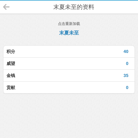
末夏未至的资料
点击重新加载
末夏未至
积分
40
威望
0
金钱
35
贡献
0