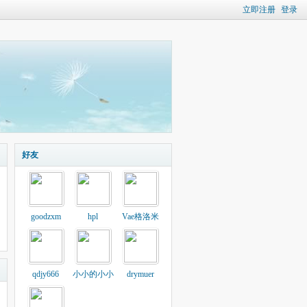
立即注册
登录
好友
goodzxm
hpl
Vae格洛米
qdjy666
小小的小小
drymuer