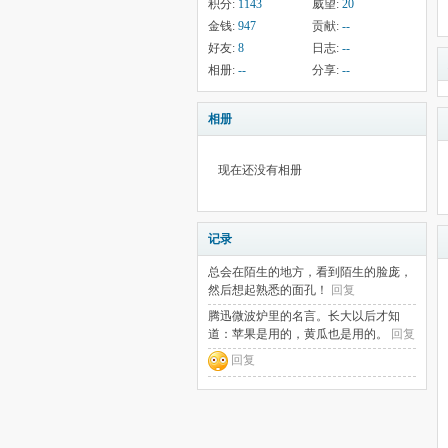
积分:
1143
威望:
20
金钱:
947
贡献:
--
好友:
8
日志:
--
相册:
--
分享:
--
相册
现在还没有相册
记录
总会在陌生的地方，看到陌生的脸庞，
然后想起熟悉的面孔！
回复
腾迅微波炉里的名言。长大以后才知
道：苹果是用的，黄瓜也是用的。
回复
回复