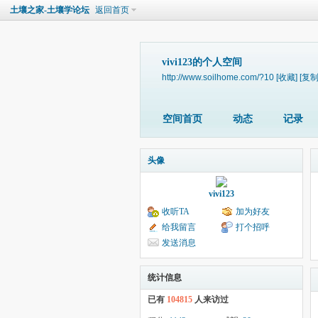
土壤之家-土壤学论坛
返回首页
vivi123的个人空间
http://www.soilhome.com/?10
[收藏]
[复制
空间首页
动态
记录
头像
vivi123
收听TA
加为好友
给我留言
打个招呼
发送消息
统计信息
已有
104815
人来访过