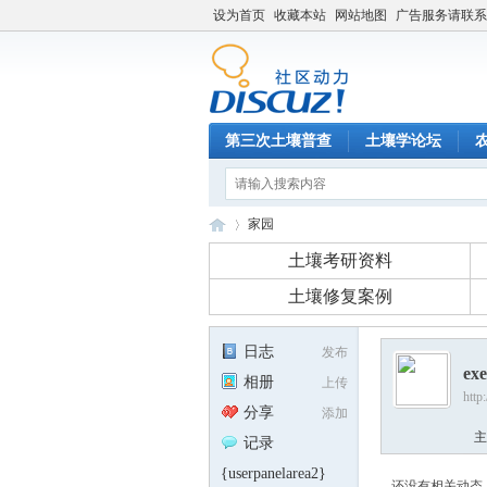
设为首页
收藏本站
网站地图
广告服务请联系QQ
第三次土壤普查
土壤学论坛
家园
土壤考研资料
土壤修复案例
土
›
日志
发布
ex
相册
上传
http
分享
添加
主
记录
{userpanelarea2}
还没有相关动态