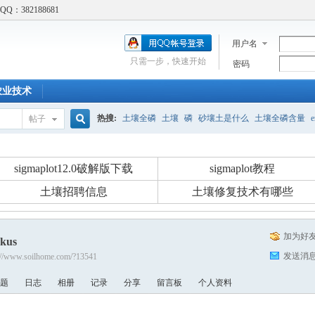
：382188681
用户名
只需一步，快速开始
密码
农业技术
热搜:
土壤全磷
土壤
磷
砂壤土是什么
土壤全磷含量
e
帖子
搜
吸附实验
土壤修复
土壤胡须
标准
土壤结构
土壤呼吸
sigmaplot12.0破解版下载
sigmaplot教程
Cd吸附实验
酸碱性食物
土壤招聘信息
土壤修复技术有哪些
索
加为好
ekus
发送消
://www.soilhome.com/?13541
题
日志
相册
记录
分享
留言板
个人资料