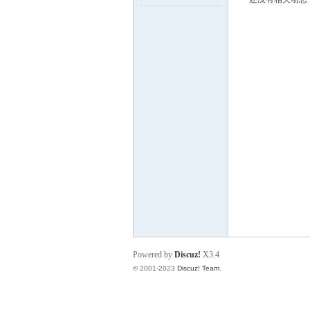
壤
之
Powered by
Discuz!
X3.4
© 2001-2023
Discuz! Team
.
家-