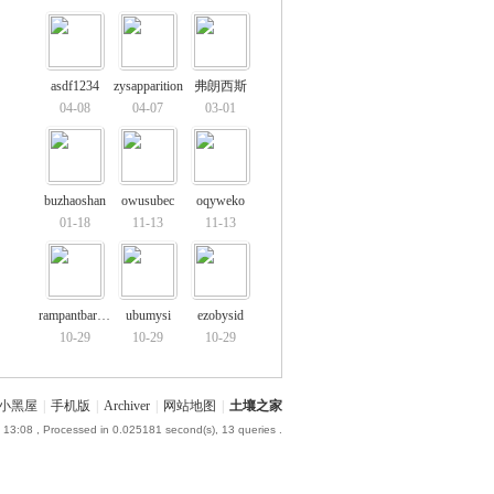
asdf1234
zysapparition
弗朗西斯
04-08
04-07
03-01
buzhaoshan
owusubec
oqyweko
01-18
11-13
11-13
rampantbarrel30
ubumysi
ezobysid
10-29
10-29
10-29
小黑屋
|
手机版
|
Archiver
|
网站地图
|
土壤之家
 13:08
, Processed in 0.025181 second(s), 13 queries .