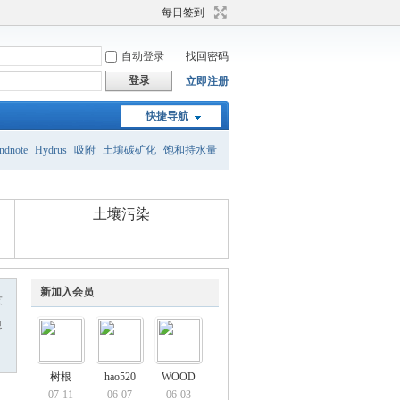
每日签到
自动登录
找回密码
登录
立即注册
快捷导航
ndnote
Hydrus
吸附
土壤碳矿化
饱和持水量
砂壤土
土壤团粒结构
土壤有机碳
土壤污染
新加入会员
友
息
树根
hao520
WOOD
07-11
06-07
06-03