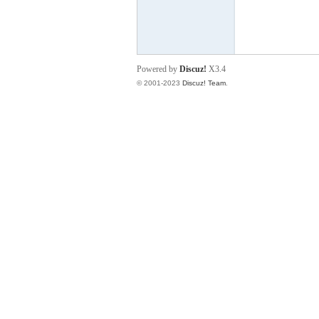
壤
Powered by
Discuz!
X3.4
© 2001-2023
Discuz! Team
.
之
家-