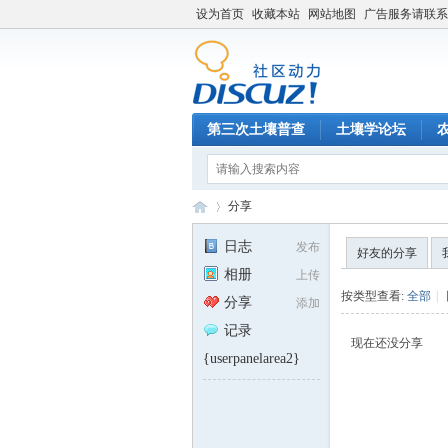
设为首页
收藏本站
网站地图
广告服务请联系QQ
第三次土壤普查
土壤学论坛
分享
日志
发布
好友的分享
相册
上传
土
›
按类型查看:
全部
|
分享
添加
记录
现在还没分享
{userpanelarea2}