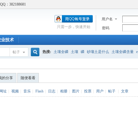
：382188681
用户名
只需一步，快速开始
密码
农业技术
热搜:
土壤全磷
土壤
磷
砂壤土是什么
土壤全磷含量
e
帖子
搜
吸附实验
土壤修复
土壤胡须
标准
土壤结构
土壤呼吸
Cd吸附实验
酸碱性食物
我的分享
随便看看
索
网址
|
视频
|
音乐
|
Flash
|
日志
|
相册
|
图片
|
投票
|
用户
|
帖子
|
文章