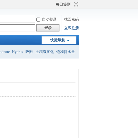
每日签到
自动登录
找回密码
登录
立即注册
快捷导航
ndnote
Hydrus
吸附
土壤碳矿化
饱和持水量
砂壤土
土壤团粒结构
土壤有机碳