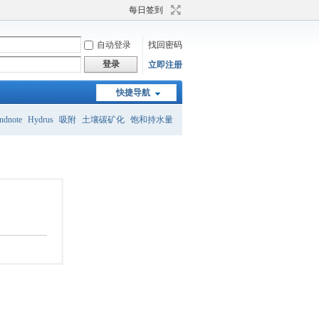
每日签到
自动登录
找回密码
登录
立即注册
快捷导航
ndnote
Hydrus
吸附
土壤碳矿化
饱和持水量
砂壤土
土壤团粒结构
土壤有机碳