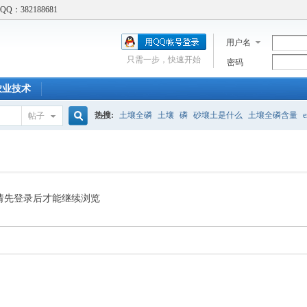
：382188681
用户名
只需一步，快速开始
密码
农业技术
热搜:
土壤全磷
土壤
磷
砂壤土是什么
土壤全磷含量
e
帖子
搜
吸附实验
土壤修复
土壤胡须
标准
土壤结构
土壤呼吸
Cd吸附实验
酸碱性食物
索
请先登录后才能继续浏览