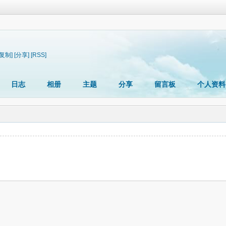
[复制]
[分享]
[RSS]
日志
相册
主题
分享
留言板
个人资料