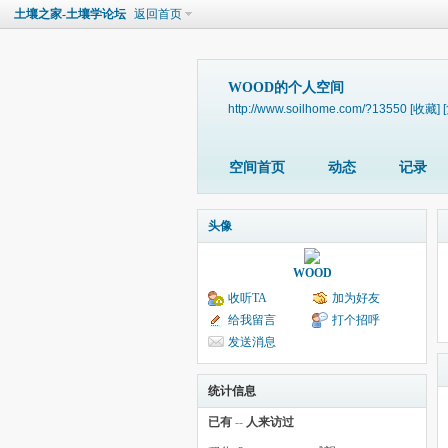
土壤之家-土壤学论坛
返回首页
WOOD的个人空间
http://www.soilhome.com/?13550
[收藏]
空间首页
动态
记录
头像
WOOD
收听TA
加为好友
给我留言
打个招呼
发送消息
统计信息
已有
--
人来访过