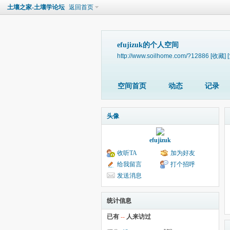
土壤之家-土壤学论坛
返回首页
efujizuk的个人空间
http://www.soilhome.com/?12886
[收藏]
空间首页
动态
记录
头像
efujizuk
收听TA
加为好友
给我留言
打个招呼
发送消息
统计信息
已有
--
人来访过