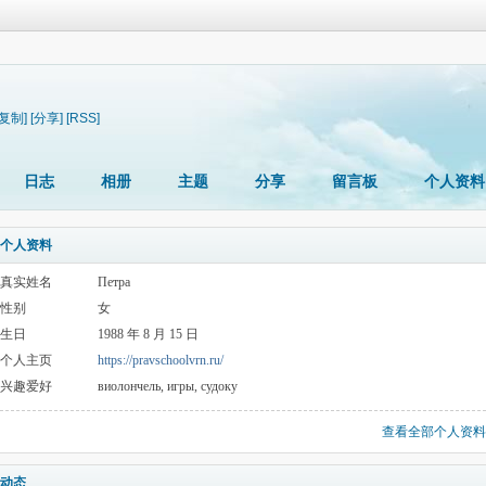
[复制]
[分享]
[RSS]
日志
相册
主题
分享
留言板
个人资料
个人资料
真实姓名
Петра
性别
女
生日
1988 年 8 月 15 日
个人主页
https://pravschoolvrn.ru/
兴趣爱好
виолончель, игры, судоку
查看全部个人资料
动态