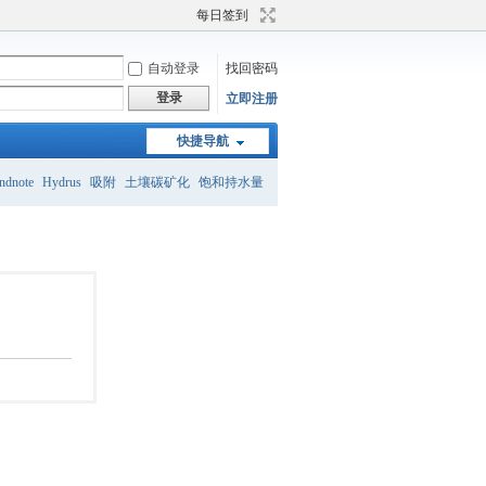
每日签到
自动登录
找回密码
登录
立即注册
快捷导航
ndnote
Hydrus
吸附
土壤碳矿化
饱和持水量
砂壤土
土壤团粒结构
土壤有机碳