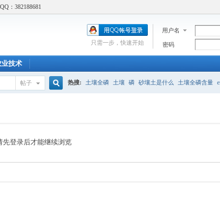
：382188681
用户名
只需一步，快速开始
密码
农业技术
热搜:
土壤全磷
土壤
磷
砂壤土是什么
土壤全磷含量
e
帖子
搜
吸附实验
土壤修复
土壤胡须
标准
土壤结构
土壤呼吸
Cd吸附实验
酸碱性食物
索
请先登录后才能继续浏览