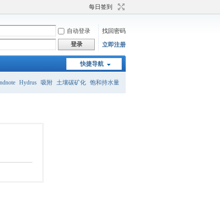
每日签到
自动登录
找回密码
登录
立即注册
快捷导航
ndnote
Hydrus
吸附
土壤碳矿化
饱和持水量
砂壤土
土壤团粒结构
土壤有机碳