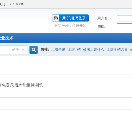
：382188681
用户名
只需一步，快速开始
密码
农业技术
热搜:
土壤全磷
土壤
磷
砂壤土是什么
土壤全磷含量
e
帖子
搜
吸附实验
土壤修复
土壤胡须
标准
土壤结构
土壤呼吸
Cd吸附实验
酸碱性食物
索
请先登录后才能继续浏览