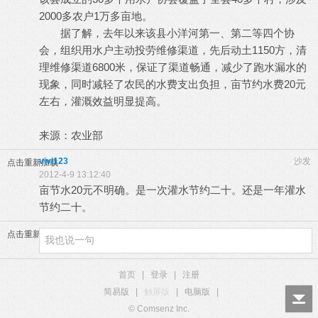
2000多农户1万多亩地。
据了解，去年以来该县小洋河第一、第二等四个协
会，组织用水户主动投劳维修渠道，先后动土1150方，清
理维修渠道6800米，保证了渠道畅通，减少了跑水漏水的
现象，同时减轻了农民的水费支出负担，亩节约水费20元
左右，灌溉效益明显提高。
来源：
农业
部
vivi123
沙发
点击重新加载
2012-4-9 13:12:40
亩节水20元不明确。是一次灌水节约二十。还是一年灌水
节约二十。
点击重新加载
首页
|
登录
|
注册
简易版
|
触屏版
|
电脑版
|
© Comsenz Inc.