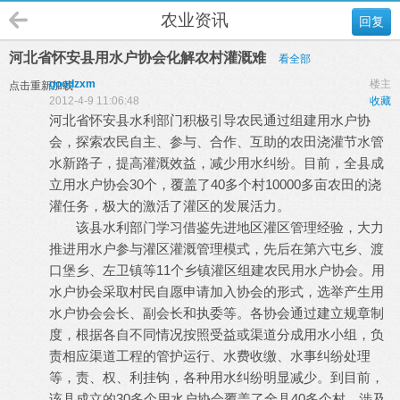
农业资讯
回复
河北省怀安县用水户协会化解农村灌溉难
看全部
goodzxm
楼主
点击重新加载
2012-4-9 11:06:48
收藏
河北省怀安县水利部门积极引导农民通过组建用水户协
会，探索农民自主、参与、合作、互助的农田浇灌节水管
水新路子，提高灌溉效益，减少用水纠纷。目前，全县成
立用水户协会30个，覆盖了40多个村10000多亩农田的浇
灌任务，极大的激活了灌区的发展活力。
该县水利部门学习借鉴先进地区灌区管理经验，大力
推进用水户参与灌区灌溉管理模式，先后在第六屯乡、渡
口堡乡、左卫镇等11个乡镇灌区组建农民用水户协会。用
水户协会采取村民自愿申请加入协会的形式，选举产生用
水户协会会长、副会长和执委等。各协会通过建立规章制
度，根据各自不同情况按照受益或渠道分成用水小组，负
责相应渠道工程的管护运行、水费收缴、水事纠纷处理
等，责、权、利挂钩，各种用水纠纷明显减少。到目前，
该县成立的30多个用水户协会覆盖了全县40多个村，涉及