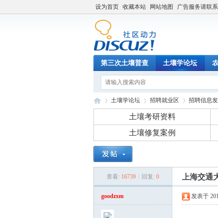
设为首页
收藏本站
网站地图
广告服务请联系QQ
第三次土壤普查
土壤学论坛
土壤学论坛
招聘就业区
招聘信息发
土壤考研资料
土壤修复案例
土
»
›
›
上海交通
查看:
16739
|
回复:
0
goodzxm
发表于 2015-