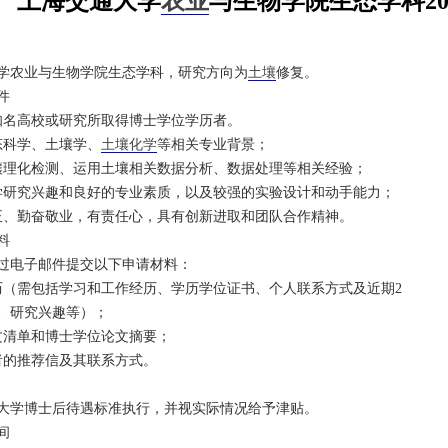
上海交通大学
农业
与生物学院生态学科20
学农业与生物学院生态学科，研究方向为
土壤
修复。
件
知名高校或研究所取得博士学位学历者。
态科学、土壤学、
土壤化学
等相关专业背景；
壤理化检测、运用土壤相关数据分析、数据处理等相关经验；
学研究兴趣和良好的专业素质，以及较强的实验设计和动手能力；
正、勤奋敬业，有责任心，具有创新进取和团队合作精神。
料
过电子邮件提交以下申请材料：
历（需包括学习和工作经历、学历学位证书、个人联系方式及近期2
、研究兴趣等）；
文清单和博士学位论文摘要；
者的推荐信及其联系方式。
大学博士后待遇标准执行，并视实际情况给予津贴。
间