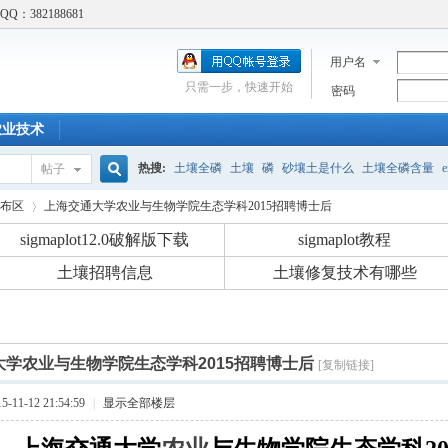
：382188681
用户名
只需一步，快速开始
密码
农业技术
热搜:
土壤全磷
土壤
磷
砂壤土是什么
土壤全磷含量
e
帖子
搜
布区
上海交通大学农业与生物学院生态学科2015招聘博士后
吸附实验
土壤修复
土壤胡须
标准
土壤结构
土壤呼吸
sigmaplot12.0破解版下载
sigmaplot教程
Cd吸附实验
酸碱性食物
土壤招聘信息
土壤修复技术有哪些
索
›
大学农业与生物学院生态学科2015招聘博士后
[复制链接]
11-12 21:54:59
|
显示全部楼层