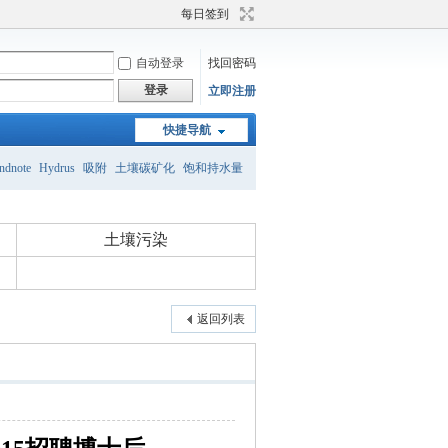
每日签到
自动登录
找回密码
登录
立即注册
快捷导航
ndnote
Hydrus
吸附
土壤碳矿化
饱和持水量
砂壤土
土壤团粒结构
土壤有机碳
土壤污染
返回列表