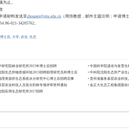
满为止。
收
申请材料发送至
zhoupei@sjtu.edu.cn
（周培教授，邮件主题注明：申请博
86-021-34205762
。
博士后
,
大学
,
农业
,
生态
研究院林业研究所2015年博士后招聘
•
中国科学院遗传与发育生物
岗位工作人员和博士后
沈阳生态所物质循环组2015招聘助理研究员和博士后
•
中科院沈阳生态所产业生
地理资源所生态系统水分研究中心博士后招聘启事
•
贵州省服务基层农业科技
基层农业科技人员首次职称专项评审答辩通知
•
金正大生态工程集团股份
阳应用生态研究所2017招聘