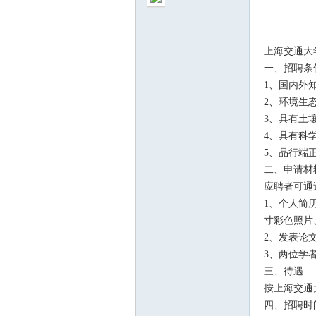
壤
上海交通大
一、招聘条
1、国内外
2
、环境生
3
、具有土
4
、
具有科
5
、品行端
二、申请材
之
应聘者可通
1、个人简
寸彩色照片
2、发表论
3、两位学
三、待遇
按上海交通
四、招聘时
家-