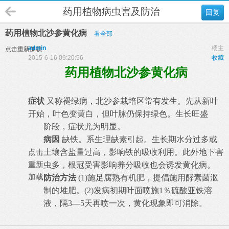
药用植物病虫害及防治
回复
药用植物北沙参黄化病
看全部
admin
楼主
点击重新加载
2015-6-16 09:20:56
收藏
药用植物北沙参黄化病
症状
又称褪绿病，北沙参栽培区常有发生。先从新叶
开始，叶色变黄白，但叶脉仍保持绿色。生长旺盛
阶段，症状尤为明显。
病因
缺铁。系生理缺素引起。生长期水分过多或
点击
土壤
含盐量过高，影响铁的吸收利用。此外地下害
重新
虫多，根冠受害影响养分吸收也会诱发黄化病。
加载
防治方法
(1)施足腐熟有机肥，提倡施用酵素菌沤
制的堆肥。(2)发病初期叶面喷施1％硫酸亚铁溶
液，隔3—5天再喷一次，黄化现象即可消除。