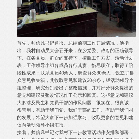
首先，帅信凡书记通报、总结前期工作开展情况，他指
出：我村自动员大会召开来，在乡党委、政府的正确领导
下、在各党员、群众的支持下，按照工作方案、活动计划
表，工作领导小组各成员各行其责、恪尽职守，取得了阶
段性成果：联系党员40余人，调查群众80余人，设立了群
众意见收集箱，共收取意见和建议30余条，经活动领导小
组整理、研究分别给出了整改措施，并对部分群众提出的
意见和建议及整改情况作了公示和回复。这些意见和建议
大多涉及民生和党员干部的作风问题，很实在、很真诚、
很管用，有助于我们党、我们干部的工作、有助于我们村
的发展，希望大家下一步加强学习、收取更多的意见和建
议向活动领导小组汇报。
接着，帅信凡书记对我村下一步教育活动作安排和部署，