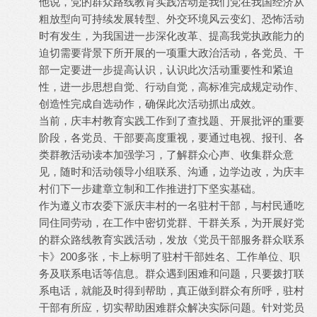
他说，党的群众路线教育实践活动是我们党在我国经济从
粗放型向可持续发展转型、外交环境风云变幻、恐怖活动
时有发生，为我国进一步深化改革、提高我党执政能力的
迫切需要背景下所开展的一项重大政治活动，各党员、干
部一定要进一步提高认识，认识此次活动重要性和紧迫
性，进一步思想自觉、行动自觉，高标准完成规定动作、
创造性完成自选动作，确保此次活动抓出成效。
当前，庆丰村教育实践工作到了查找题、开展批评的重要
阶段，各党员、干部要高度重视，要通过电视、报刊、各
类群教活动读本加强学习，了解群众心声、收集群众意
见，随时和活动领导小组联系、沟通，边学边改，为庆丰
村们下一步建章立制和工作推进打下坚实基础。
作为遵义市农委下派庆丰村的一名驻村干部，与村民通吃
同住同劳动，在工作中密切党群、干群关系，为开展好党
的群众路线教育实践活动，发放《党员干部服务群众联系
卡》200多张，卡上标明了驻村干部姓名、工作单位、职
务及联系电话等信息。群众遇到困难和问题，只要拨打联
系电话，就能及时得到帮助，真正做到群众有所呼，驻村
干部有所应，切实帮助困难群众解决实际问题。针对党员