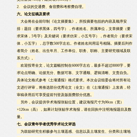
2.
会议的交通费、食宿费和考察费自理。
六、论文征稿及要求
大会将在会前印制《论文摘要集》。所投摘要包括的内容及顺序安
排：题目（要求黑体，四号字），作者姓名、所属单位，文章摘要（要
求宋体，
5
号字）及关键词（要求仿宋，小五号字），作者简介（要求宋
体，小五字），总字数
500
字左右。作者姓名间用逗号相隔。摘要后列作
者简介（姓名、出生年月、工作单位、职务、职称、主要研究领域及联
系方式）。
欢迎投寄全文，论文篇幅控制在
6000
字左右，最多不超过
8000
字，要
求论点明确、论据充分、数据可靠、文字通顺、逻辑清晰、文责自负。
具体论文格式参考《土壤通报》格式要求。本次会议组委会将对所有论
文进行评审，将推选部分优秀论文（全文）在《土壤通报》上发表，经
审稿录用后可享受提前刊登及版面费部分优惠。
另外，会议提供学术海报张贴位置，建议海报尺寸为
90cm
（宽）
×
120cm
（高），如果计划张贴学术海报，请在回执中注明海报题目及数
量。
七、会议青年学者优秀学术论文评选
为鼓励研究生积极参与土壤遥感、信息以及土壤发生、分类和土壤地