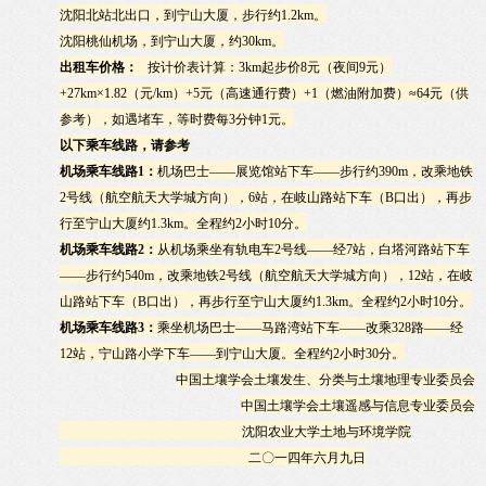
沈阳北站北出口，到宁山大厦，步行约
1.2km
。
沈阳桃仙机场，到宁山大厦，约
30km
。
出租车价格：
按计价表计算：
3km
起步价
8
元（夜间
9
元）
+27km
×
1.82
（元
/km
）
+5
元（高速通行费）
+1
（燃油附加费）≈
64
元（供
参考），如遇堵车，等时费每
3
分钟
1
元。
以下乘车线路，请参考
机场乘车线路
1
：
机场巴士——展览馆站下车——步行约
390m
，改乘地铁
2
号线（航空航天大学城方向），
6
站，在岐山路站下车（
B
口出），再步
行至宁山大厦约
1.3km
。全程约
2
小时
10
分。
机场乘车线路
2
：
从机场乘坐有轨电车
2
号线——经
7
站，白塔河路站下车
——步行约
540m
，改乘地铁
2
号线（航空航天大学城方向），
12
站，在岐
山路站下车（
B
口出），再步行至宁山大厦约
1.3km
。全程约
2
小时
10
分。
机场乘车线路
3
：
乘坐机场巴士——马路湾站下车——改乘
328
路——经
12
站，宁山路小学下车——到宁山大厦。全程约
2
小时
30
分。
中国土壤学会土壤发生、分类与土壤地理专业委员会
中国土壤学会土壤遥感与信息专业委员会
沈阳农业大学土地与环境学院
二〇一四年六月九日