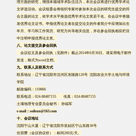
理方面的研究，增强本领域学术队伍活力，本次会议将进行优秀学术论
文评选活动。会议组委会将组织专家对参加本次会议的研究生提交的符
合主题的论文，依学术水平推选优秀学术论文奖若干名。在会议中将颁
发优秀论文证书。申报优秀论文者在提交论文的作者简介中应增加出生
年月、学习和工作简历、研究方向等相关信息，并在参会回执相应栏目
中注明申报优秀论文奖。
八、论文提交及参会回执
会议征文及参会回执（见附件）截止
2014
年
6
月
30
日。请采用电子邮件
发送，格式为
word
文档。
九、联系人及联系方式
联系地址：辽宁省沈阳市沈河区东陵路
120
号
沈阳农业大学土地与环境
学院
邮政编码：
110866
联系电话：
024-88487155
传真：
024-88487155
土壤地理专业委员会秘书：
孙福军
e-mail
：
soilsun@163.com
十、会议地址
沈阳宁山大厦：辽宁省沈阳市皇姑区宁山东路
36
号
住宿费（会议协议价）：标间
260
元
/
天。