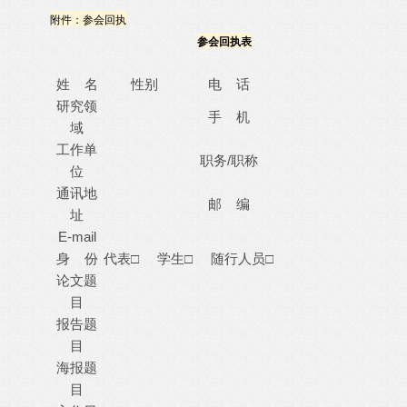
附件：参会回执
参会回执表
姓 名
性别
电 话
研究领
手 机
域
工作单
职务/职称
位
通讯地
邮 编
址
E-mail
身 份
代表□ 学生□ 随行人员□
论文题
目
报告题
目
海报题
目