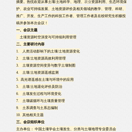
摘要。热忱欢迎从事土壤
/
土地科学、地理、
农业
资源利用、生态环境保
护、农业可持续发展、土地资源评价及相关领域的教学、管理、科研、
推广、开发、生产工作的科技工作者、管理工作者及在校研究生积极投
稿并参加本次会议！
一、会议主题
土壤资源时空演变与可持续利用管理
二、主要研讨内容
1.
人类活动影响下的土壤
/
土地资源变化
2.
土壤
/
土地资源高效利用管理
3.
土壤资源空间变异与数字土壤制图
4.
土壤
/
土地资源遥感监测
5.
高光谱遥感在土壤与环境中的应用
5.
土壤
/
土地退化评价及防治
6.
土壤发生过程与环境变化
7.
土壤碳循环与土壤质量管理
9.
土系调查与土系志编制
10.
其他相关主题
三、会议组织单位
主办单位：
中国土壤学会土壤发生、分类与土壤地理专业委员会