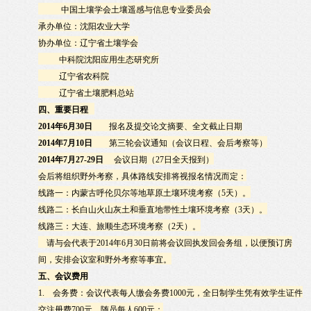
中国土壤学会土壤遥感与信息专业委员会
承办单位：沈阳农业大学
协办单位：辽宁省土壤学会
中科院沈阳应用生态研究所
辽宁省农科院
辽宁省土壤肥料总站
四、重要日程
2014
年
6
月
30
日
报名及提交论文摘要、全文截止日期
2014
年
7
月
10
日
第三轮会议通知（会议日程、会后考察等）
2014
年
7
月
27-29
日
会议日期（
27
日全天报到）
会后将组织野外考察，具体路线安排将视报名情况而定：
线路一：内蒙古呼伦贝尔等地草原土壤环境考察（
5
天）。
线路二：长白山火山灰土和垂直地带性土壤环境考察（
3
天）。
线路三：大连、旅顺生态环境考察（
2
天）。
请与会代表于
2014
年
6
月
30
日前将会议回执发回会务组，以便预订房
间，安排会议室和野外考察等事宜。
五、会议费用
1.
会务费：会议代表每人缴会务费
1000
元，全日制学生凭有效学生证件
交注册费
700
元，随员每人
600
元；