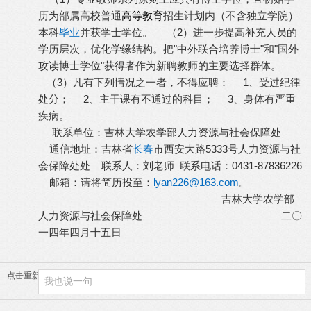
历为部属高校普通
高等教育
招生计划内（不含独立学院）
本科
毕业
并获学士学位。 （2）进一步提高补充人员的
学历层次，优化学缘结构。把"中外联合培养博士"和"国外
攻读博士学位"获得者作为新聘教师的主要选择群体。
（3）凡有下列情况之一者，不得应聘： 1、受过纪律
处分； 2、主干课有不通过的科目； 3、身体有严重
疾病。
联系单位：吉林大学农学部人力资源与社会保障处
通信地址：吉林省
长春
市西安大路5333号人力资源与社
会保障处处 联系人：刘老师 联系电话：0431-87836226
邮箱：请将简历投至：
lyan226@163.com
。
吉林大学农学部
人力资源与社会保障处 二〇
一四年四月十五日
点击重新加载