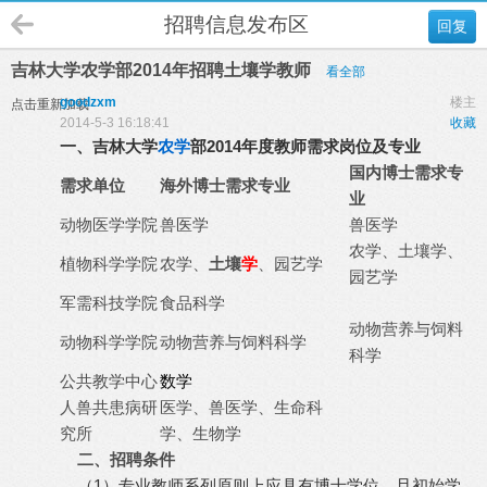
招聘信息发布区
回复
吉林大学农学部2014年招聘土壤学教师
看全部
goodzxm
楼主
点击重新加载
2014-5-3 16:18:41
收藏
一、吉林大学
农学
部
2014
年度教师需求岗位及专业
国内博士需求专
需求单位
海外博士需求专业
业
动物医学学院
兽医学
兽医学
农学、土壤学、
植物科学学院
农学、
土壤
学
、园艺学
园艺学
军需科技学院
食品科学
动物营养与饲料
动物科学学院
动物营养与饲料科学
科学
公共教学中心
数学
人兽共患病研
医学、兽医学、生命科
究所
学、生物学
二、
招聘条件
（1）专业教师系列原则上应具有博士学位，且初始学