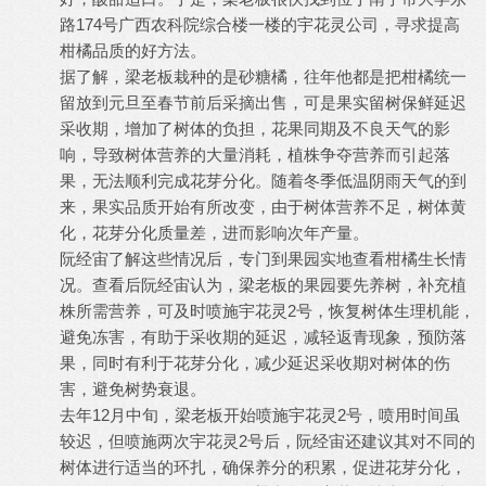
路174号广西农科院综合楼一楼的宇花灵公司，寻求提高
柑橘品质的好方法。
据了解，梁老板栽种的是砂糖橘，往年他都是把柑橘统一
留放到元旦至春节前后采摘出售，可是果实留树保鲜延迟
采收期，增加了树体的负担，花果同期及不良天气的影
响，导致树体营养的大量消耗，植株争夺营养而引起落
果，无法顺利完成花芽分化。随着冬季低温阴雨天气的到
来，果实品质开始有所改变，由于树体营养不足，树体黄
化，花芽分化质量差，进而影响次年产量。
阮经宙了解这些情况后，专门到果园实地查看柑橘生长情
况。查看后阮经宙认为，梁老板的果园要先养树，补充植
株所需营养，可及时喷施宇花灵2号，恢复树体生理机能，
避免冻害，有助于采收期的延迟，减轻返青现象，预防落
果，同时有利于花芽分化，减少延迟采收期对树体的伤
害，避免树势衰退。
去年12月中旬，梁老板开始喷施宇花灵2号，喷用时间虽
较迟，但喷施两次宇花灵2号后，阮经宙还建议其对不同的
树体进行适当的环扎，确保养分的积累，促进花芽分化，