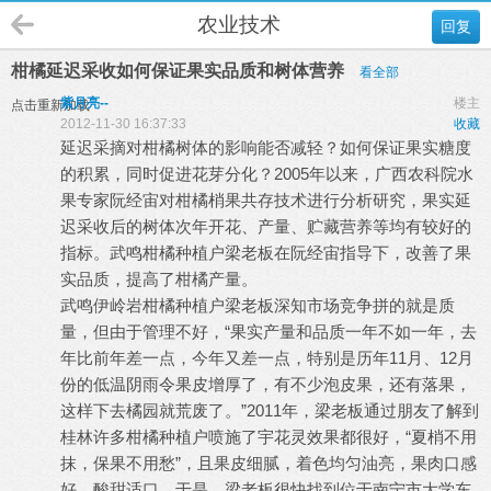
农业技术
回复
柑橘延迟采收如何保证果实品质和树体营养
看全部
紫月亮--
楼主
点击重新加载
2012-11-30 16:37:33
收藏
延迟采摘对柑橘树体的影响能否减轻？如何保证果实糖度
的积累，同时促进花芽分化？2005年以来，广西农科院水
果专家阮经宙对柑橘梢果共存技术进行分析研究，果实延
迟采收后的树体次年开花、产量、贮藏营养等均有较好的
指标。武鸣柑橘种植户梁老板在阮经宙指导下，改善了果
实品质，提高了柑橘产量。
武鸣伊岭岩柑橘种植户梁老板深知市场竞争拼的就是质
量，但由于管理不好，“果实产量和品质一年不如一年，去
年比前年差一点，今年又差一点，特别是历年11月、12月
份的低温阴雨令果皮增厚了，有不少泡皮果，还有落果，
这样下去橘园就荒废了。”2011年，梁老板通过朋友了解到
桂林许多柑橘种植户喷施了宇花灵效果都很好，“夏梢不用
抹，保果不用愁”，且果皮细腻，着色均匀油亮，果肉口感
好，酸甜适口。于是，梁老板很快找到位于南宁市大学东