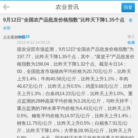
农业资讯
回复
9月12日“全国农产品批发价格指数”比昨天下降1.35个点
看
全部
vivi123
楼主
点击重新加载
2012-9-12 14:58:10
收藏
据
农业
部市场监测，9月12日“全国农产品批发价格指数”为
197.77，比昨天下降1.35个点，其中，“菜篮子”产品批发价
格指数为198.04，比昨天下降1.32个点。截至今日14：
00，全国批发市场猪肉平均价格为20.70元/公斤，比昨天
上升1.4%；牛肉40.58元/公斤，比昨天上升1.1%；羊肉
46.67元/公斤，比昨天上升0.5%；鸡蛋9.68元/公斤，比昨
天上升1.3%；白条鸡14.23元/公斤，比昨天上升1.0%。重
点监测的28种蔬菜平均价格为3.26元/公斤，与昨天持平；
重点监测的7种水果平均价格为4.43元/公斤，比昨天上升
0.5%。鲫鱼平均价格为14.97元/公斤，比昨天上升1.4%；
鲤鱼11.79元/公斤，比昨天上升0.5%；白鲢鱼7.91元/公
斤，比昨天下降1.6%；大带鱼28.95元/公斤，比昨天上升
0.8%。 今天，国内鲜活农产品批发市场重点监测的60