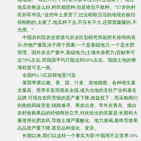
地瓜价格这么好,村民都想种,但是谁也不敢种。”57岁的村
民孙军华说,“这些年土质变了,过去暄暄活活的地现在板结
得刚刚的,太硬了,地瓜种下去,不仅长不大,还窟窟窿窿的,不
光滑。”
中国农科院农业资源与农业区划研究所副所长徐明岗表
示,作物产量取决于两个因素:一个是基础地力,一个是水肥
管理。国外农业产量中,基础地力(土壤本身肥力)贡献率可
达70%左右,而我国平均只能达到50%左右。我国土地的瘠
薄程度可见一斑。
全国约1.5亿亩耕地受污染
莱西苹果以脆、香、甜、汁多、质地细密、各种维生素
含量高、营养丰富而闻名全国,成为当地的支柱产业和著名
品牌,可现在农民苦恼的是产量下降,效益低下；而采购商们
则抱怨风味变差,销路难寻。果农出身、常年在青岛、烟台
农村收购果品的经销商孙立芳,对此给出的答案是:长期和大
量使用化肥农药,导致土壤严重酸化、地力衰竭,最终导致果
品品质严重下降,甚至品种退化、变异。
长期以来,我们以这样一个事实为荣:中国用不足世界10%