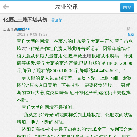
农业资讯
回复
化肥让土壤不堪其伤
看全部
goodzxm
楼主
点击重新加载
2012-8-9 08:43:28
收藏
章丘大葱的困境
在著名的山东章丘大葱主产区,章丘市兆
峰
农业
种植合作社负责人孙兆峰告诉记者:“因常年连续种
植大葱及长期大量使用化肥,导致
土壤
板结及根腐病、叶斑
病等多发,章丘大葱的亩均产量,已从前些年的18000-20000
斤,降到了现在的8000-10000斤,降幅达44.44%-60%。”
更关键的是大葱品相变差、品质下降、上粗下细、形状
怪异,“原来入口青脆、芳香甘甜、需要轻拿轻放、一碰就
断的章丘大葱,竟然风味全无,纤维化严重,远远扔出去也摔
不断。”
章丘大葱的困境不是孤例。
“蔬菜之乡”寿光,耕地同样受到土壤板结、化肥农药残留
增加、地力下降的困扰。
济阳县高槐村过去是周边有名的“地瓜窝子”,特别适合种
植地瓜。“现在不行了,村里10多年没人种过地瓜了。现在