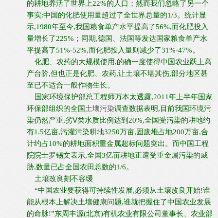
的耕地养活了世界上22%的人口；然而我们忽略了另一个
事实:中国的化肥使用量超过了全世界总量的1/3。统计显
示,1980年至今,我国粮食单产水平提高了56%,而化肥投入
量增长了225%；同期,德国、法国等发达国家粮食单产水
平提高了51%-52%,而化肥投入量则减少了31%-47%。
化肥、农药的大规模使用,的确一度使得中国农业跃上高
产台阶,但也正是化肥、农药,让土壤不堪其伤,部分地区甚
至已不适合一般作物生长。
国家环境保护部总工程师万本太透露,2011年上半年国家
环保部组织的全国
土壤污染
调查数据表明,目前我国环境污
染仍然严重,劣Ⅴ类水质比例达到20%,全国受污染的耕地约
有1.5亿亩,污灌污染耕地3250万亩,固废堆占地200万亩,合
计约占10%的耕地面积重金属超标问题突出。而中国工程
院院士罗锡文表示,全国3亿亩耕地正遭受重金属污染的威
胁,数量已占全国农田总数的1/6。
土壤改良刻不容缓
“中国农业要获得可持续性发展,必须从土壤改良开始!谁
能从根本上解决土壤健康问题,谁就把握住了中国农业发展
的命脉!”东周丰源(北京)有机农业有限公司董事长、农业部