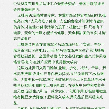
中绿华夏有机食品认证中心管委会委员、美国土壤健康学
会理事张朝晖说。
无独有偶,我省林果专家、林业厅经济林管理站副站长张
繁亮认为:“人只有吃了健康、安全的食物才能保障有健康
的身体,才能生出健康活泼的孩子；植物也一样!只有有了
健康、安全的土壤才能长出健康、安全和甜美的果实,才能
高产多收!”
土壤改造理论在济南军区马场农场得到了实践。在位于
东营市河口区占地128万亩的马场农场,军区生产营地林果
管理处副处长、全国劳动模范李文燕研发的“生态式林果栽
培管理模式”在推广应用中获得极大成功!
这里地处黄河入海口滩涂,盐碱、沙化、板结、干旱、肥
水流失严重,农业生产条件极为贫弱,果品质量低下,效益微
薄。为改变这一现状,李文燕鼓励林果职工不除草涵养水分,
割草积肥培肥和恢复土壤有机质；在草丛中保护和培养害
虫天敌,促进生态和谐；减少农药、化肥使用,积极使用微生
物有机肥,大大降低了肥料投入成本,用高品质提高经济效
益。
目前马场农场的果品被北京、上海等高端市场一抢而空,