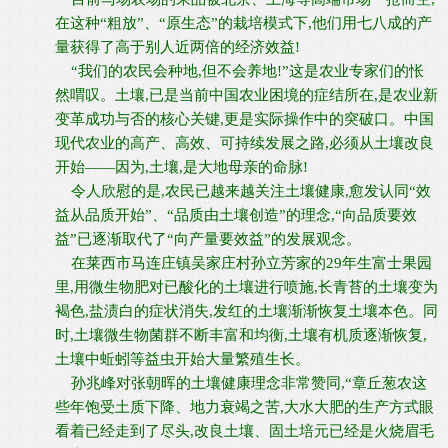
在这种“粗放”、“原生态”的栽培模式下,他们用七八成的产
量获得了高于别人近两倍的经济效益!
“我们的农民会种地,但不会养地!”这是农业专家们的怅
然喟叹。土壤,已是当前中国农业困境的症结所在,是农业新
变革成功与否的核心关键,更是实际操作中的突破口。中国
现代农业的高产、高效、可持续发展之路,必须从土壤改良
开始——因为,土壤,是大地母亲的命脉!
令人欣慰的是,农民已越来越关注土壤健康,愈发认同“效
益从品质开始”、“品质由土壤创造”的理念,“向品质要效
益”已逐渐取代了“向产量要效益”的发展观念。
在莱西市马连庄镇吴家庄村孙立芳家的29年生富士果园
里,用微生物肥对已酸化的土壤进行喷施,长青苔的土壤变为
褐色,盐渍白的症状消失,发红的土壤渐渐恢复土壤本色。同
时,土壤微生物菌群不断丰富和均衡,土壤有机质逐渐恢复,
土壤中蚯蚓等益虫开始大量繁殖生长。
孙兆峰对张朝晖的土壤健康理念非常赞同,“章丘葱农这
些年饱受土质下降、地力衰竭之苦,大水大肥的生产方式眼
看着已经走到了尽头,改良土壤、固土培元已经是火烧眉毛