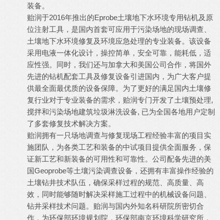
装备。
贻润于2016年推出的Eprobe土壤地下水环境专用钻机及原
位注射工具，是国内首套可应用于污染场地的现场调查、
土壤地下水环境修复及环境应急处理的专业装备。该设备
采用电液一体化设计，操控简单，安全可靠，能耗低，适
应性强。同时，我们还与加拿大和美国公司合作，将国外
先进的钻机配套工具及修复设备引进国内，为广大客户提
供最全面最优质的设备保障。为了更好的满足国内土壤修
复行业对于专业装备的需求，贻润专门开发了土壤预处理,
搅拌和污染场地建筑垃圾淋洗设备, 已为全国各地用户定制
了多套修复技术解决方案。
贻润拥有一只场地调查与修复现场工程经验丰富的项目实
施团队，为各类工艺和装备的中试项目提供全面服务，保
证新工艺和新装备的可用性和可靠性。公司配备先进的美
国Geoprobe等土壤污染调查设备，还拥有丰富操作经验的
土壤钻井技术队伍，确保采样过程的规范、高质量、高
效，同时能够随时解决采样施工过程中的机械设备问题、
钻井采样技术问题。贻润与国内外知名科研院所密切合
作，为环保部环境规划院，环保部南京环境科学研究所，