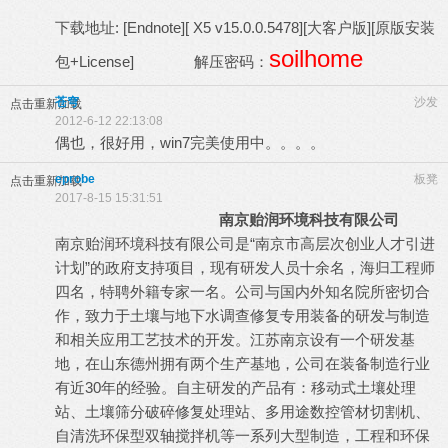
下载地址:
[Endnote][ X5 v15.0.0.5478][大客户版][原版安装
soilhome
包+License]
解压密码：
苍穹
沙发
点击重新加载
2012-6-12 22:13:08
偶也，很好用，win7完美使用中。。。。
eprobe
板凳
点击重新加载
2017-8-15 15:31:51
南京贻润环境科技有限公司
南京贻润环境科技有限公司是“南京市高层次创业人才引进
计划”的政府支持项目，现有研发人员十余名，海归工程师
四名，特聘外籍专家一名。公司与国内外知名院所密切合
作，致力于土壤与地下水调查修复专用装备的研发与制造
和相关应用工艺技术的开发。江苏南京设有一个研发基
地，在山东德州拥有两个生产基地，公司在装备制造行业
有近30年的经验。自主研发的产品有：移动式土壤处理
站、土壤筛分破碎修复处理站、多用途数控管材切割机、
自清洗环保型双轴搅拌机等一系列大型制造，工程和环保