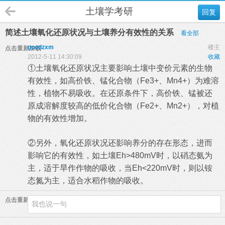
土壤学考研
回复
简述土壤氧化还原状况与土壤养分有效性的关系
看全部
goodzxm
楼主
点击重新加载
2012-5-11 14:30:09
收藏
①
土壤
氧化还原状况主要影响土壤中变价元素的生物
有效性，如高价铁、锰化合物（Fe3+、Mn4+）为难溶
性，植物不易吸收。在还原条件下，高价铁、锰被还
原成溶解度较高的低价化合物（Fe2+、Mn2+），对植
物的有效性增加。
②另外，氧化还原状况还影响养分的存在形态，进而
影响它的有效性，如土壤Eh>480mV时，以硝态氨为
主，适于旱作作物的吸收，当Eh<220mV时，则以铵
态氮为主，适合水稻作物的吸收。
点击重新加载