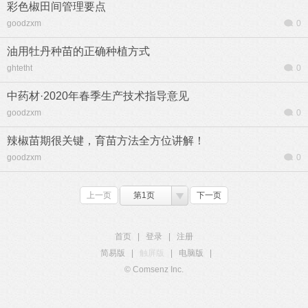
彩色椒田间管理要点
goodzxm
0
油用牡丹种苗的正确种植方式
ghtetht
0
中药材·2020年春季生产技术指导意见
goodzxm
0
辣椒苗期很关键，育苗方法全方位讲解！
goodzxm
0
上一页
第1页
下一页
首页
|
登录
|
注册
简易版
|
触屏版
|
电脑版
|
© Comsenz Inc.