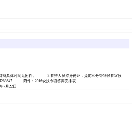
答辩具体时间见附件。 2.答辩人员持身份证，提前30分钟到候答室候
：0851—85283647 附件：2016农技专项答辩安排表
2日