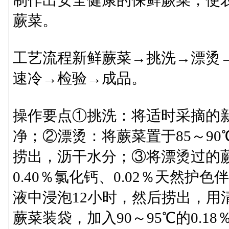
制作出安全健康的保鲜蕨菜，使
蕨菜。
工艺流程新鲜蕨菜→挑洗→漂烫→
速冷→检验→成品。
操作要点①挑洗：将适时采摘的
净；②漂烫：将蕨菜置于85～90
捞出，沥干水分；③将漂烫过的蕨菜
0.40％氯化钙、0.02％天然护
液中浸泡12小时，然后捞出，用
蕨菜装袋，加入90～95℃的0.