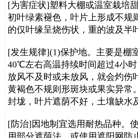
[为害症状]塑料大棚或温室栽培
初叶绿素褪色，叶片上形成不规
的仅叶缘呈烧伤状，重的波及半
[发生规律](1)保护地。主要是
40℃左右高温持续时间超过4小
放风不及时或未放风，就会灼伤
黄褐色不规则形斑块或果实异常。
封垅，叶片遮荫不好，土壤缺水
[防治]因地制宜选用耐热品种。
用部分遮荫法，或使用遮阳网防