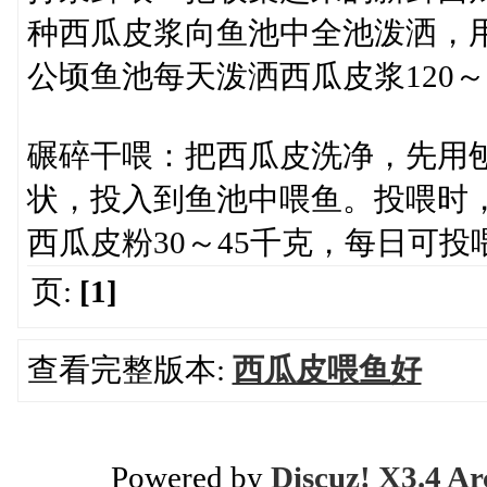
种西瓜皮浆向鱼池中全池泼洒，
公顷鱼池每天泼洒西瓜皮浆120～
碾碎干喂：把西瓜皮洗净，先用
状，投入到鱼池中喂鱼。投喂时
西瓜皮粉30～45千克，每日可投
页:
[1]
查看完整版本:
西瓜皮喂鱼好
Powered by
Discuz! X3.4 Ar