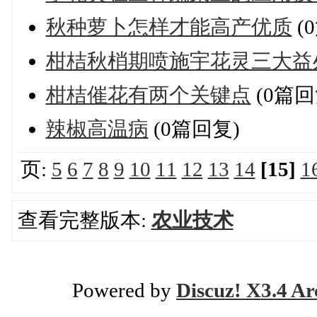
秋种萝卜怎样才能高产优质
(
柑桔秋梢期喷施宇花灵三大益
柑桔催花有两个关键点
(0篇回
辣椒高温病
(0篇回复)
页:
5
6
7
8
9
10
11
12
13
14
[15]
1
查看完整版本:
农业技术
Powered by
Discuz! X3.4 Ar