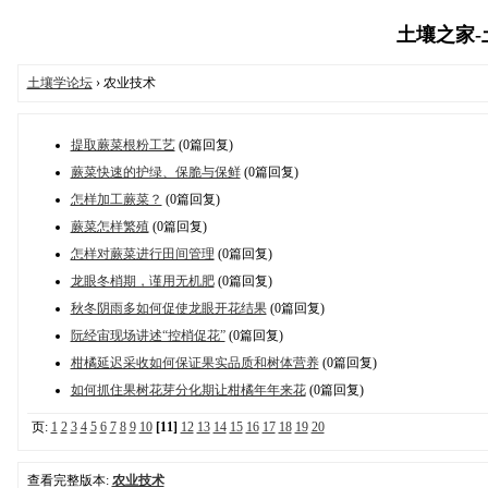
土壤之家-土壤
土壤学论坛
› 农业技术
提取蕨菜根粉工艺
(0篇回复)
蕨菜快速的护绿、保脆与保鲜
(0篇回复)
怎样加工蕨菜？
(0篇回复)
蕨菜怎样繁殖
(0篇回复)
怎样对蕨菜进行田间管理
(0篇回复)
龙眼冬梢期，谨用无机肥
(0篇回复)
秋冬阴雨多如何促使龙眼开花结果
(0篇回复)
阮经宙现场讲述“控梢促花”
(0篇回复)
柑橘延迟采收如何保证果实品质和树体营养
(0篇回复)
如何抓住果树花芽分化期让柑橘年年来花
(0篇回复)
页:
1
2
3
4
5
6
7
8
9
10
[11]
12
13
14
15
16
17
18
19
20
查看完整版本:
农业技术